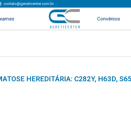
contato@geneticenter.com.br
xames
Convênios
TOSE HEREDITÁRIA: C282Y, H63D, S65