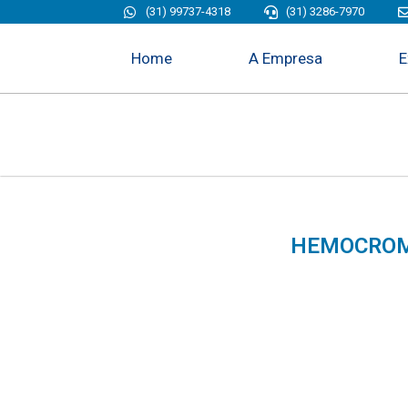
(31) 99737-4318
(31) 3286-7970
Home
A Empresa
E
HEMOCROMA