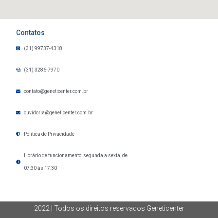
Contatos
(31) 99737-4318
(31) 3286-7970
contato@geneticenter.com.br
ouvidoria@geneticenter.com.br
Politica de Privacidade
Horário de funcionamento: segunda a sexta, de
07:30 às 17:30
2022 | Todos os direitos reservados Geneticenter