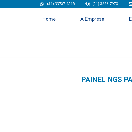
(31) 99737-4318
(31) 3286-7970
Home
A Empresa
E
PAINEL NGS P