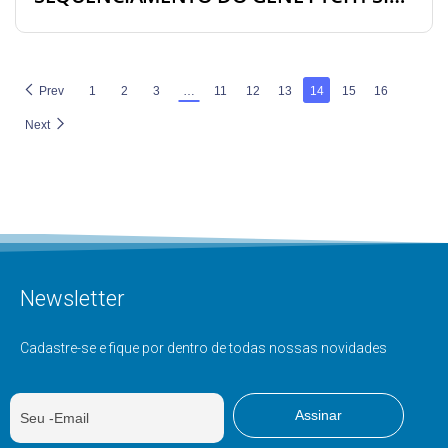
Prev
1
2
3
…
11
12
13
14
15
16
Next
Newsletter
Cadastre-se e fique por dentro de todas nossas novidades