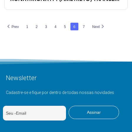
Prev
1
2
3
4
5
6
7
Next
Newsletter
Cadastre-se e fique por dentro de todas nossas novidades