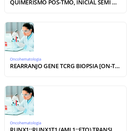
QUIMERISMO PÓS-TMO, INICIAL SEMI QUANTI PCR STR [ON-QMI]
Oncohematologia
REARRANJO GENE TCRG BIOPSIA [ON-TCG]
Oncohematologia
RUNX1::RUNX1T1 (AML1::ETO) TRANSLOCAÇÃO (8;21), PCR QUALITATIVO [ON-RUN]